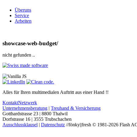
Ü
b
e
r
u
n
s
S
e
r
v
i
c
e
A
r
b
e
i
t
e
n
showcase-web-budget/
nicht gefunden ..
Alles für Ihren multimedialen Auftritt aus einer Hand !!
Kontakt
Netzwerk
Unternehmensberatung
|
Treuhand & Versicherung
Gotthardstrasse 23 | 8800 Thalwil
Dorfstrasse 16 | 3555 Trubschachen
Ausschlussklausel
|
Datenschutz
//fönky||fresh © 1981-2026 Flash A