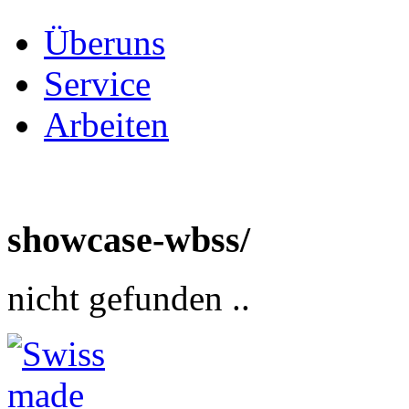
Ü
b
e
r
u
n
s
S
e
r
v
i
c
e
A
r
b
e
i
t
e
n
showcase-wbss/
nicht gefunden ..