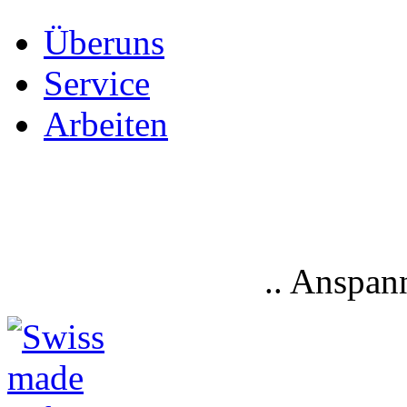
Ü
b
e
r
u
n
s
S
e
r
v
i
c
e
A
r
b
e
i
t
e
n
.. Anspan